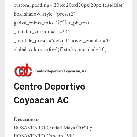
custom_padding=”20px|20px|20px|20px|false|false”
box_shadow_style=”preset2″
global_colors_info=”{}”][et_pb_text
_builder_version=”4.23.1″
_module_preset=”default” hover_enabled=”0″
global_colors_info=”{}” sticky_enabled=”0″]
Centro Deportivo
Coyoacan AC
Descuento
ROSAVENTO Ciudad Maya (10%) y
ROSAVENTO Cancún (5%).