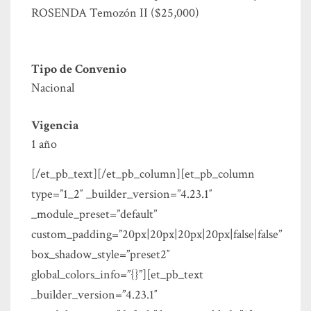
ROSENDA Temozón II ($25,000)
Tipo de Convenio
Nacional
Vigencia
1 año
[/et_pb_text][/et_pb_column][et_pb_column
type=”1_2″ _builder_version=”4.23.1″
_module_preset=”default”
custom_padding=”20px|20px|20px|20px|false|false”
box_shadow_style=”preset2″
global_colors_info=”{}”][et_pb_text
_builder_version=”4.23.1″