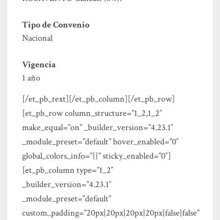
Tipo de Convenio
Nacional
Vigencia
1 año
[/et_pb_text][/et_pb_column][/et_pb_row]
[et_pb_row column_structure=”1_2,1_2″
make_equal=”on” _builder_version=”4.23.1″
_module_preset=”default” hover_enabled=”0″
global_colors_info=”{}” sticky_enabled=”0″]
[et_pb_column type=”1_2″
_builder_version=”4.23.1″
_module_preset=”default”
custom_padding=”20px|20px|20px|20px|false|false”