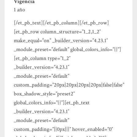
Vigencia
1 año
[/et_pb_text][/et_pb_column][/et_pb_row]
[et_pb_row column_structure=”1_2,1_2″
make_equal=”on” _builder_version=”4.23.1″
_module_preset=”default” global_colors_info=”{}”]
[et_pb_column type=”1_2″
_builder_version=”4.23.1″
_module_preset=”default”
custom_padding=”20px|20px|20px|20px|false|false”
box_shadow_style=”preset2″
global_colors_info=”{}”][et_pb_text
_builder_version=”4.23.1″
_module_preset=”default”
custom_padding=”||0px|||” hover_enabled=”0″