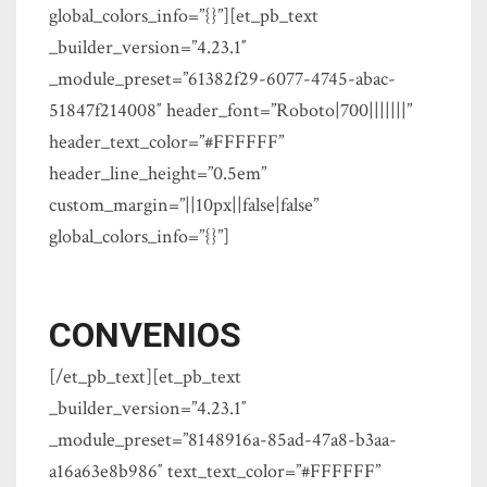
global_colors_info=”{}”][et_pb_text
_builder_version=”4.23.1″
_module_preset=”61382f29-6077-4745-abac-
51847f214008″ header_font=”Roboto|700|||||||”
header_text_color=”#FFFFFF”
header_line_height=”0.5em”
custom_margin=”||10px||false|false”
global_colors_info=”{}”]
CONVENIOS
[/et_pb_text][et_pb_text
_builder_version=”4.23.1″
_module_preset=”8148916a-85ad-47a8-b3aa-
a16a63e8b986″ text_text_color=”#FFFFFF”