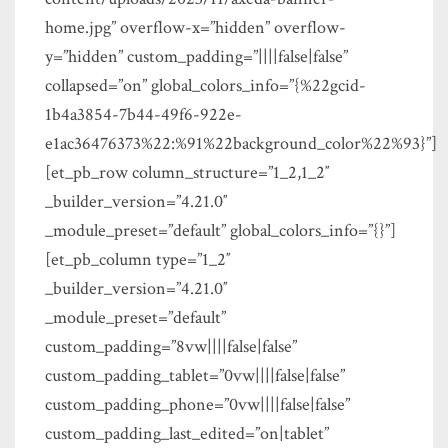
home.jpg” overflow-x=”hidden” overflow-
y=”hidden” custom_padding=”||||false|false”
collapsed=”on” global_colors_info=”{%22gcid-
1b4a3854-7b44-49f6-922e-
e1ac36476373%22:%91%22background_color%22%93}”]
[et_pb_row column_structure=”1_2,1_2″
_builder_version=”4.21.0″
_module_preset=”default” global_colors_info=”{}”]
[et_pb_column type=”1_2″
_builder_version=”4.21.0″
_module_preset=”default”
custom_padding=”8vw||||false|false”
custom_padding_tablet=”0vw||||false|false”
custom_padding_phone=”0vw||||false|false”
custom_padding_last_edited=”on|tablet”