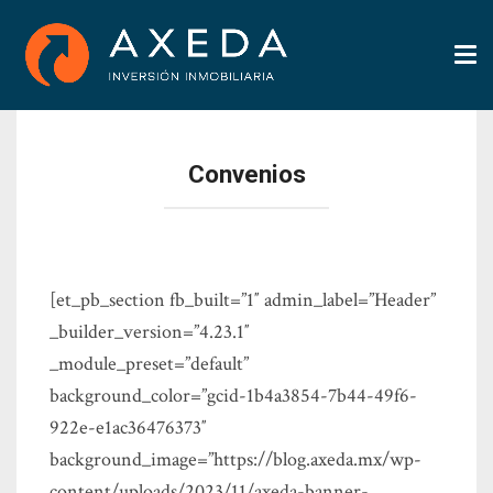
Tog
nav
Convenios
[et_pb_section fb_built=”1″ admin_label=”Header”
_builder_version=”4.23.1″
_module_preset=”default”
background_color=”gcid-1b4a3854-7b44-49f6-
922e-e1ac36476373″
background_image=”https://blog.axeda.mx/wp-
content/uploads/2023/11/axeda-banner-